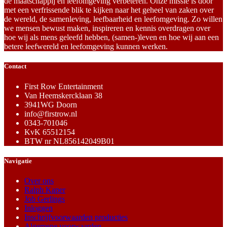
de maatschappij en leefomgeving verbeteren. Onze missie is door
met een verfrissende blik te kijken naar het geheel van zaken over
de wereld, de samenleving, leefbaarheid en leefomgeving. Zo willen
we mensen bewust maken, inspireren en kennis overdragen over
hoe wij als mens geleefd hebben, (samen-)leven en hoe wij aan een
betere leefwereld en leefomgeving kunnen werken.
Contact
First Row Entertainment
Van Heemskercklaan 38
3941WG Doorn
info@firstrow.nl
0343-701046
KvK 65512154
BTW nr NL856142049B01
Navigatie
Over ons
Ralph Kaper
Job Gerlings
Inloggen
Inschrijfvoorwaarden producties
Algemene voorwaarden